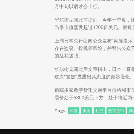
月中旬以后才会上行。
华尔街见闻此前提到，今年一季度，
当季市值蒸发超过1200亿美元。最
上周日本央行面向公众发布“风险提示
存在盗窃、投机等风险，并警告公众不
的乱花迷眼。
华尔街见闻此后文章指出，日本一直
这次“警告”显露出其态度的微妙变化
追踪多家数字货币交易平台价格和市值的C
易价处于6800美元下方，处于将近
Tags:
印度
美国
利空
数字货币
禁