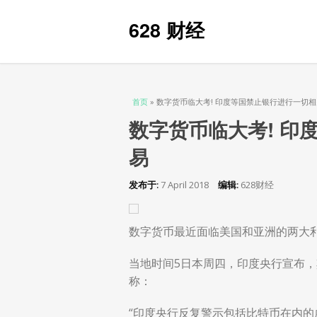
628 财经
当前位置
首页
» 数字货币临大考! 印度等国禁止银行进行一切
数字货币临大考! 印
易
发布于:
7 April 2018
编辑:
628财经
数字货币最近面临美国和亚洲的两大
当地时间5日本周四，印度央行宣布
称：
“印度央行反复警示包括比特币在内