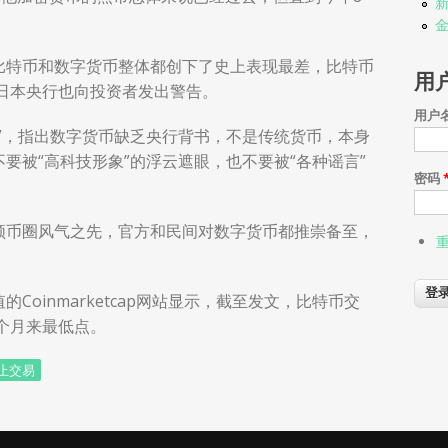
新
比特币和数字货币整体都创下了史上表现最差，比特币
用
近日本央行也向投资者发出警告。
用户
”，指出数字货币缺乏央行背书，不是传统货币，本身
要被“高科技形象”的浮云遮眼，也不要被“各种谣言”
密码
领币圈风气之先，官方和民间对数字货币都推崇备至，
。
oinmarketcap网站显示，截至发文，比特币交
两个月来最低点。
止交易