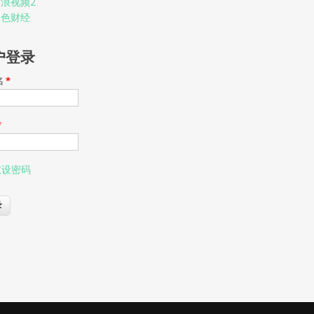
浪视频2
金色财经
户登录
名
*
*
重设密码