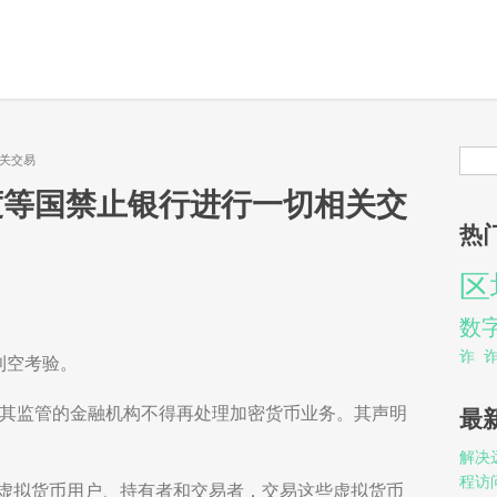
搜
相关交易
度等国禁止银行进行一切相关交
热
区
数
诈
利空考验。
，其监管的金融机构不得再处理加密货币业务。其声明
最
解决远
程访
的虚拟货币用户、持有者和交易者，交易这些虚拟货币