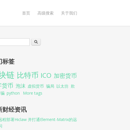
首页
高级搜索
关于我们
索表单
搜索
门标签
块链
比特币
ICO
加密货币
字货币
泡沫
虚拟货币
骗局
以太坊
欺
诈骗
python
More tags
新财经资讯
程部署Hiclaw 并打通Element-Matrix的远
问