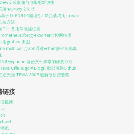
enclew安装事项与电报配对说明
haproxy 2.6.15
nx基于TCP/UDP端口的四层负载均衡stream
安装方法
龙C4L 备用保险丝位置
rometheus,fping-exporter监控网络质
用grafana出图
ana multi bar graph通过echart插件实现单
条
OS备份iphone 备份文件异常的修复办法
ravis CI和Hugo將Blog自動部署到Github
通光猫 TEWA-800E 破解改桥接教程
情链接
浪视频1
nzz
sdn
echweb
直播吧