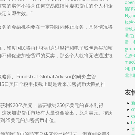
op
监管的实体不得为任何交易或结算虚拟货币的个人和企
编译安装
定立即生效。”
Ngi
模块
服务的金融机构要在一定期限内终止服务，具体情况将
雪铁
通过p
量，并
称，印度国民将再也不能通过银行和电子钱包购买加密
graf
都不得促进加密货币的买卖，那么个人就将无法通过银
点多
mac
利用T
北京联
ndstrat Global Advisor的研究主管
4月15日美国个税申报截止期是近来加密货币大跌的推
友
新
获利920亿美元，需要缴纳250亿美元的资本利得
c
。这次加密货币市场有大量资金流出，兑为美元。按历
c
0到25美元的加密货币市值。
t
其他加密货币的熊市总体来说已经过去，但直到今年8