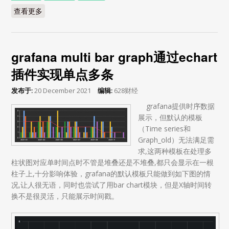
查看更多
about 通过prometheus,fping-exporter监控网络质量，并
用grafana出图
grafana multi bar graph通过echart
插件实现单点多条
发布于:
20 December 2021
编辑:
628财经
grafana提供时序数据
展示，但默认的模板
（Time series和
Graph_old）无法满足需
求,这两种模板在处理多
柱状图对应单时间点时不管是堆叠还是不堆叠,都只会显示在一根
柱子上,十分影响体验，grafana的默认模板只能做到如下图的情
况,让人很无语，同时也尝试了用bar chart模块，但是X轴时间转
换不是很灵活，只能展示时间戳。