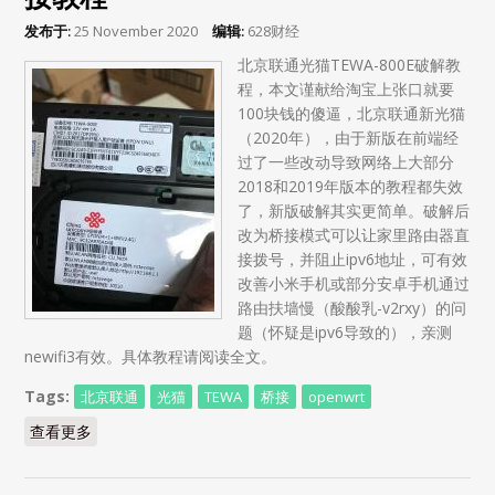
发布于:
25 November 2020
编辑:
628财经
北京联通光猫TEWA-800E破解教
程，本文谨献给淘宝上张口就要
100块钱的傻逼，北京联通新光猫
（2020年），由于新版在前端经
过了一些改动导致网络上大部分
2018和2019年版本的教程都失效
了，新版破解其实更简单。破解后
改为桥接模式可以让家里路由器直
接拨号，并阻止ipv6地址，可有效
改善小米手机或部分安卓手机通过
路由扶墙慢（酸酸乳-v2rxy）的问
题（怀疑是ipv6导致的），亲测
newifi3有效。具体教程请阅读全文。
Tags:
北京联通
光猫
TEWA
桥接
openwrt
查看更多
about 北京联通光猫 TEWA-800E 破解改桥接教程