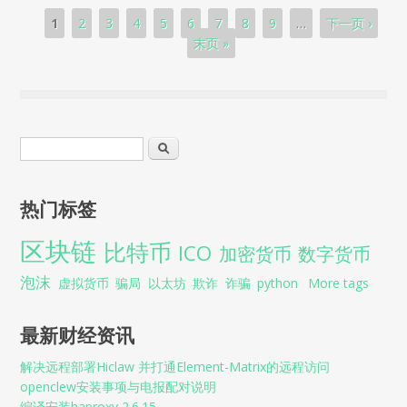
页面
1
2
3
4
5
6
7
8
9
…
下一页 ›
末页 »
搜索表单
搜索
热门标签
区块链
比特币
ICO
加密货币
数字货币
泡沫
虚拟货币
骗局
以太坊
欺诈
诈骗
python
More tags
最新财经资讯
解决远程部署Hiclaw 并打通Element-Matrix的远程访问
openclew安装事项与电报配对说明
编译安装haproxy 2.6.15