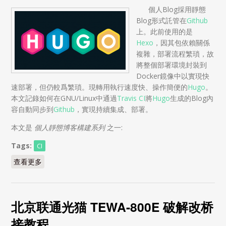
個人Blog採用靜態
Blog形式託管在
Github
上。此前使用的是
Hexo
，因其包依賴關係
複雜，部署流程繁瑣，故
將整個部署環境封裝到
Docker鏡像中以實現快
速部署，但仍較爲繁瑣。現轉用執行速度快、操作簡便的
Hugo
。
本文記錄如何在GNU/Linux中通過
Travis CI
將
Hugo
生成的Blog內
容自動同步到
Github
，實現持續集成、部署。
本文是
個人靜態博客構建系列
之一:
Tags:
CI
查看更多
about 利用Travis CI和Hugo將Blog自動部署到Github
北京联通光猫 TEWA-800E 破解改桥
接教程