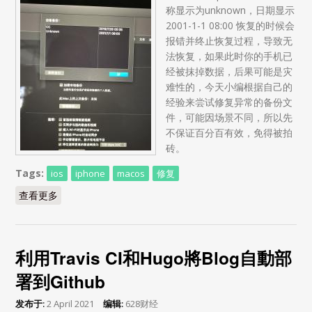
称显示为unknown，日期显示
2001-1-1 08:00 恢复的时候会
报错并终止恢复过程，导致无
法恢复，如果此时你的手机已
经被抹掉数据，后果可能是灾
难性的，今天小编根据自己的
经验来尝试修复异常的备份文
件，可能因场景不同，所以先
不保证百分百有效，免得被拍
砖。
Tags:
ios
iphone
macos
修复
查看更多
about macOS备份iphone 备份文件异常的修复办法
利用Travis CI和Hugo將Blog自動部
署到Github
发布于:
2 April 2021
编辑:
628财经