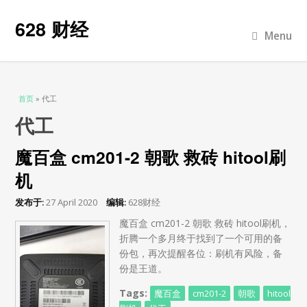
628 财经
Menu
当前位置
首页
» 代工
代工
魔百盒 cm201-2 朝歌 救砖 hitool刷
机
发布于:
27 April 2020
编辑:
628财经
魔百盒 cm201-2 朝歌 救砖 hitool刷机，
折腾一个多月终于找到了一个可用的备
份包，再次提醒各位：刷机有风险，备
份是王道。
Tags:
魔百盒
cm201-2
朝歌
hitool