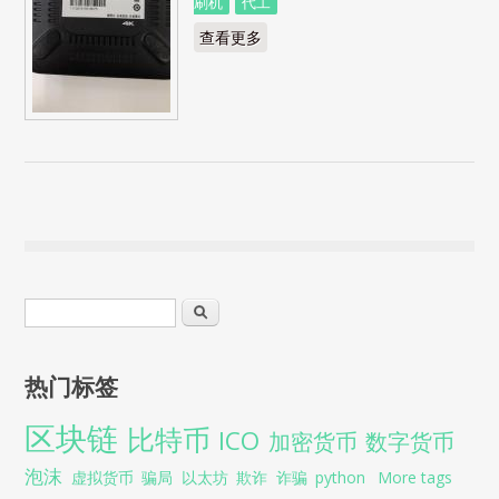
刷机
代工
查看更多
about 魔百盒 cm201-2 朝歌 救砖
hitool刷机
搜索表单
搜索
热门标签
区块链
比特币
ICO
加密货币
数字货币
泡沫
虚拟货币
骗局
以太坊
欺诈
诈骗
python
More tags