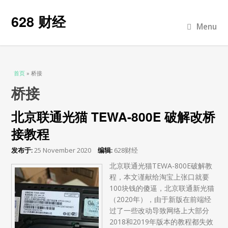
628 财经
Menu
当前位置
首页
» 桥接
桥接
北京联通光猫 TEWA-800E 破解改桥
接教程
发布于:
25 November 2020
编辑:
628财经
北京联通光猫TEWA-800E破解教
程，本文谨献给淘宝上张口就要
100块钱的傻逼，北京联通新光猫
（2020年），由于新版在前端经
过了一些改动导致网络上大部分
2018和2019年版本的教程都失效