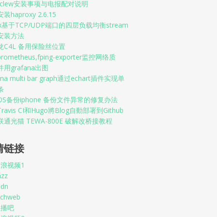
enclew安装事项与电报配对说明
haproxy 2.6.15
nx基于TCP/UDP端口的四层负载均衡stream
安装方法
龙C4L 备用保险丝位置
rometheus,fping-exporter监控网络质
用grafana出图
ana multi bar graph通过echart插件实现单
条
OS备份iphone 备份文件异常的修复办法
ravis CI和Hugo將Blog自動部署到Github
通光猫 TEWA-800E 破解改桥接教程
情链接
浪视频1
nzz
sdn
echweb
直播吧