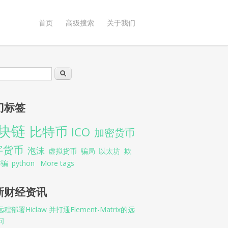
首页
高级搜索
关于我们
索表单
搜索
门标签
块链
比特币
ICO
加密货币
字货币
泡沫
虚拟货币
骗局
以太坊
欺
诈骗
python
More tags
新财经资讯
程部署Hiclaw 并打通Element-Matrix的远
问