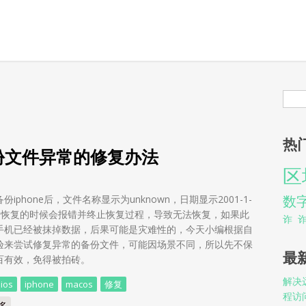
搜
热
 备份文件异常的修复办法
区
数
备份iphone后，文件名称显示为unknown，日期显示2001-1-
:00 恢复的时候会报错并终止恢复过程，导致无法恢复，如果此
诈
手机已经被抹掉数据，后果可能是灾难性的，今天小编根据自
验来尝试修复异常的备份文件，可能因场景不同，所以先不保
最
百有效，免得被拍砖。
解决远
ios
iphone
macos
修复
程访
多
about macOS备份iphone 备份文件异常的修复办法