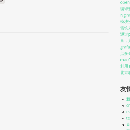
op
编译安装
Ngi
模块
雪铁
通过p
量，并
graf
点多
mac
利用T
北京联
友
新
c
c
t