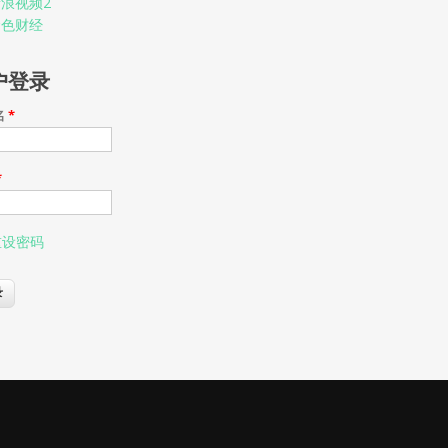
浪视频2
金色财经
户登录
名
*
*
重设密码