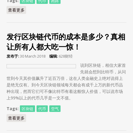
Tags:
区块链
代币
跑路
查看更多
about 济南一区块链代币公司跑路！投16万只剩一箱秋裤
发行区块链代币的成本是多少？真相
让所有人都大吃一惊！
发布于:
30 March 2018
编辑:
628财经
说到区块链，相信大家首
先就会想到比特币，从问
世到今天其价值飙升了近百万倍，这在人类金融史上绝对说得上
是绝无仅有。到今天区块链领域每天都会有成千上万的新代币品
种出现，然而它们可不像比特币有着这般惊人价值，可以说市场
上99%以上的代币几乎是一文不值。
Tags:
区块链
代币
空气
查看更多
about 发行区块链代币的成本是多少？真相让所有人都大吃
一惊！