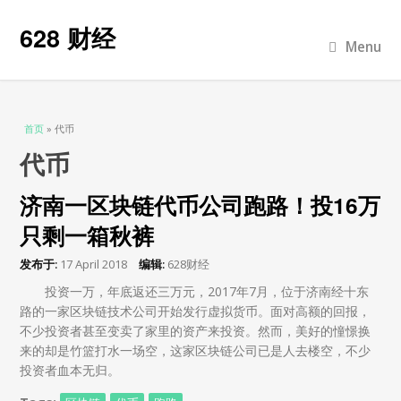
628 财经
Menu
当前位置
首页
» 代币
代币
济南一区块链代币公司跑路！投16万
只剩一箱秋裤
发布于:
17 April 2018
编辑:
628财经
投资一万，年底返还三万元，2017年7月，位于济南经十东
路的一家区块链技术公司开始发行虚拟货币。面对高额的回报，
不少投资者甚至变卖了家里的资产来投资。然而，美好的憧憬换
来的却是竹篮打水一场空，这家区块链公司已是人去楼空，不少
投资者血本无归。