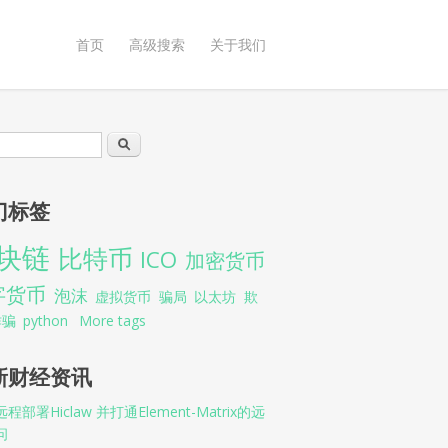
首页
高级搜索
关于我们
索表单
搜索
门标签
块链
比特币
ICO
加密货币
字货币
泡沫
虚拟货币
骗局
以太坊
欺
诈骗
python
More tags
新财经资讯
程部署Hiclaw 并打通Element-Matrix的远
问