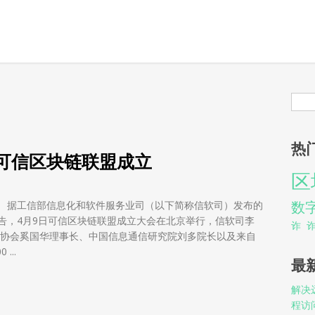
搜
热
可信区块链联盟成立
区
数
工信部信息化和软件服务业司（以下简称信软司）发布的
告，4月9日可信区块链联盟成立大会在北京举行，信软司李
诈
协会奚国华理事长、中国信息通信研究院刘多院长以及来自
..
最
解决远
可信区块链联盟成立
程访