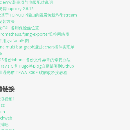
enclew安装事项与电报配对说明
haproxy 2.6.15
nx基于TCP/UDP端口的四层负载均衡stream
安装方法
龙C4L 备用保险丝位置
rometheus,fping-exporter监控网络质
用grafana出图
ana multi bar graph通过echart插件实现单
条
OS备份iphone 备份文件异常的修复办法
ravis CI和Hugo將Blog自動部署到Github
通光猫 TEWA-800E 破解改桥接教程
情链接
浪视频1
nzz
sdn
echweb
直播吧