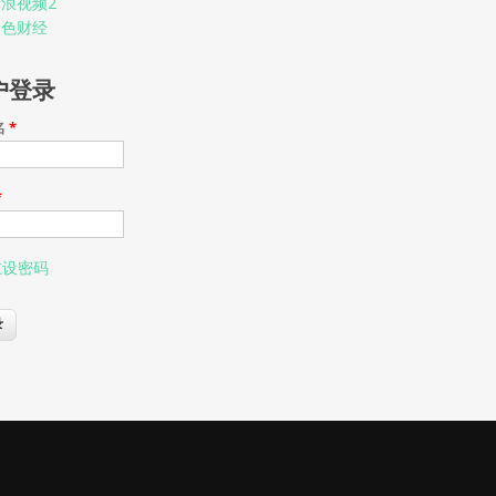
浪视频2
金色财经
户登录
名
*
*
重设密码