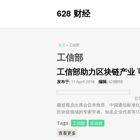
628 财经
当前位置
首页
» 工信部
工信部
工信部助力区块链产业 
发布于:
11 April 2018
编辑:
628财经
据
公
颖巡视员出席会议并致辞。中国通信标准化
区块链领域的专家学者、知名企业代表等100 .
Tags:
工信部
区块链
查看更多
about 工信部助力区块链产业 