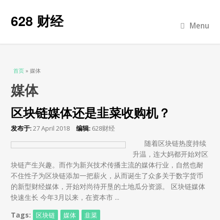
628 财经
Menu
当前位置
首页
» 媒体
媒体
区块链媒体还是韭菜收购机？
发布于:
27 April 2018
编辑:
628财经
随着区块链热度持续
升温，连大妈都开始对区
块链产生兴趣。而作为新兴技术传播主流的媒体行业，自然也耐
不住性子为区块链添加一把薪火，从而诞生了众多关于数字货币
的新型财经媒体，开始对尚待开垦的土地瓜分资源。 区块链媒体
快速生长 今年3月以来，在资本市 ...
Tags:
区块链
媒体
韭菜